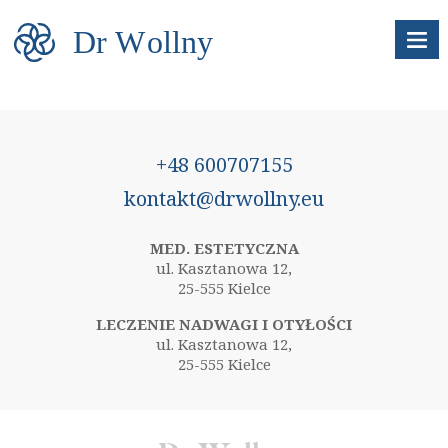
×
Dr
W
oll
n
y
O nas
Oferta
+48 600707155
Zalecenia
kontakt@drwollny.eu
Cennik
MED. ESTETYCZNA
ul. Kasztanowa 12,
25-555 Kielce
Promocje
LECZENIE NADWAGI I OTYŁOŚCI
ul. Kasztanowa 12,
Kontakt
25-555 Kielce